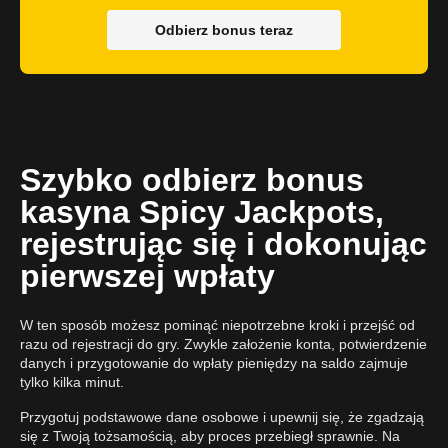
Odbierz bonus teraz
Szybko odbierz bonus
kasyna Spicy Jackpots,
rejestrując się i dokonując
pierwszej wpłaty
W ten sposób możesz pominąć niepotrzebne kroki i przejść od
razu od rejestracji do gry. Zwykle założenie konta, potwierdzenie
danych i przygotowanie do wpłaty pieniędzy na saldo zajmuje
tylko kilka minut.
Przygotuj podstawowe dane osobowe i upewnij się, że zgadzają
się z Twoją tożsamością, aby proces przebiegł sprawnie. Na