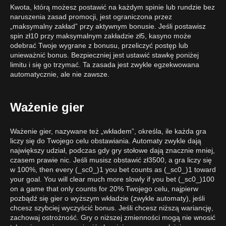
Kwota, którą możesz postawić na każdym spinie lub rundzie bez
naruszenia zasad promocji, jest ograniczona przez
„maksymalny zakład” przy aktywnym bonusie. Jeśli postawisz
spin zł10 przy maksymalnym zakładzie zł5, kasyno może
odebrać Twoje wygrane z bonusu, przeliczyć postęp lub
unieważnić bonus. Bezpieczniej jest ustawić stawkę poniżej
limitu i się go trzymać. Ta zasada jest zwykle egzekwowana
automatycznie, ale nie zawsze.
Ważenie gier
Ważenie gier, nazywane też „wkładem”, określa, ile każda gra
liczy się do Twojego celu obstawiania. Automaty zwykle dają
największy udział, podczas gdy gry stołowe dają znacznie mniej,
czasem prawie nic. Jeśli musisz obstawić zł3500, a gra liczy się
w 100%, then every (_sc0_)1 you bet counts as (_sc0_)1 toward
your goal. You will clear much more slowly if you bet (_sc0_)100
on a game that only counts for 20% Twojego celu, najpierw
pozbądź się gier o wyższym wkładzie (zwykle automaty), jeśli
chcesz szybciej wyczyścić bonus. Jeśli chcesz niższą wariancję,
zachowaj ostrożność. Gry o niższej zmienności mogą nie wnosić