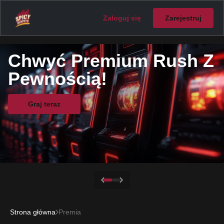
Zaloguj się
Zarejestruj
Chwyć Premium Rush Z
Pewnością!
Graj teraz
Strona główna
Premia