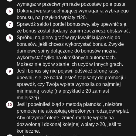
wymaga; w przeciwnym razie pozostaw pole puste.
Dokonaj wpłaty spełniającej wymagania wybranego
bonusu, na przykład wpłaty zł20.
Sprawdź saldo i portfel bonusowy, aby upewnić się,
że bonus został dodany, zanim zaczniesz obstawiać.
Spróbuj najpierw grać w gry kwalifikujące się do
bonusów, jeśli chcesz wykorzystać bonus. Zwykle
darmowe spiny dołączone do bonusów można
wykorzystać tylko na określonych automatach.
Możesz nie być w stanie ich użyć w innych grach.
Jeśli bonus się nie pojawi, odśwież stronę kasy,
upewnij się, że nadal jesteś zapisany do promocji i
sprawdź, czy Twoja wpłata wynosiła co najmniej
minimalną kwotę (na przykład zł20 zamiast
mniejszej).
Jeśli popełniłeś błąd z metodą płatności, niektóre
promocje nie akceptują określonych rodzajów wpłat.
Aby otrzymać ofertę, zmień metodę wpłaty na
dozwoloną i dokonaj kolejnej wpłaty zł20, jeśli to
konieczne.