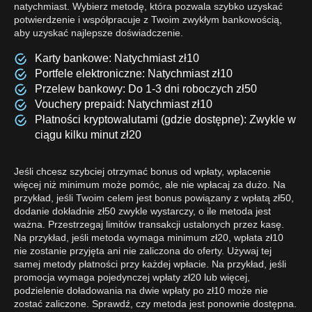
natychmiast. Wybierz metodę, która pozwala szybko uzyskać
potwierdzenie i współpracuje z Twoim zwykłym bankowością,
aby uzyskać najlepsze doświadczenie.
Karty bankowe: Natychmiast zł10
Portfele elektroniczne: Natychmiast zł10
Przelew bankowy: Do 1-3 dni roboczych zł50
Vouchery prepaid: Natychmiast zł10
Płatności kryptowalutami (gdzie dostępne): Zwykle w
ciągu kilku minut zł20
Jeśli chcesz szybciej otrzymać bonus od wpłaty, wpłacenie
więcej niż minimum może pomóc, ale nie wpłacaj za dużo. Na
przykład, jeśli Twoim celem jest bonus powiązany z wpłatą zł50,
dodanie dokładnie zł50 zwykle wystarczy, o ile metoda jest
ważna. Przestrzegaj limitów transakcji ustalonych przez kasę.
Na przykład, jeśli metoda wymaga minimum zł20, wpłata zł10
nie zostanie przyjęta ani nie zaliczona do oferty. Używaj tej
samej metody płatności przy każdej wpłacie. Na przykład, jeśli
promocja wymaga pojedynczej wpłaty zł20 lub więcej,
podzielenie doładowania na dwie wpłaty po zł10 może nie
zostać zaliczone. Sprawdź, czy metoda jest ponownie dostępna.