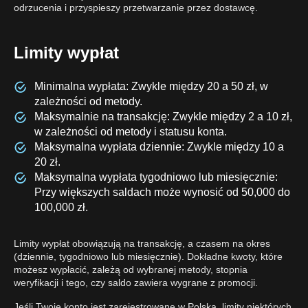
odrzucenia i przyspieszy przetwarzanie przez dostawcę.
Limity wypłat
Minimalna wypłata: Zwykle między 20 a 50 zł, w
zależności od metody.
Maksymalnie na transakcję: Zwykle między 2 a 10 zł,
w zależności od metody i statusu konta.
Maksymalna wypłata dziennie: Zwykle między 10 a
20 zł.
Maksymalna wypłata tygodniowo lub miesięcznie:
Przy większych saldach może wynosić od 50,000 do
100,000 zł.
Limity wypłat obowiązują na transakcję, a czasem na okres
(dziennie, tygodniowo lub miesięcznie). Dokładne kwoty, które
możesz wypłacić, zależą od wybranej metody, stopnia
weryfikacji i tego, czy saldo zawiera wygrane z promocji.
Jeśli Twoje konto jest zarejestrowane w Polska, limity niektórych