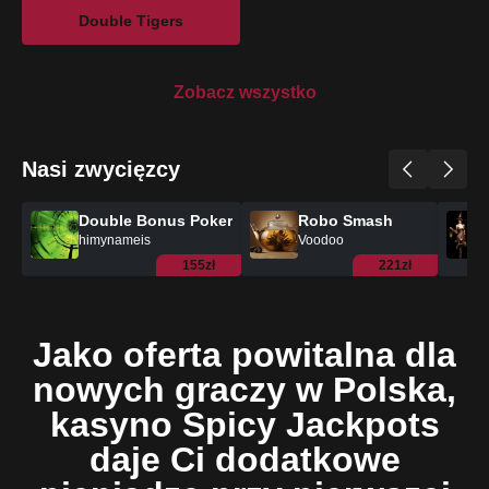
Buggy Bonus
Zobacz wszystko
Nasi zwycięzcy
Double Bonus Poker
Robo Smash
himynameis
Voodoo
155zł
221zł
Jako oferta powitalna dla
nowych graczy w Polska,
kasyno Spicy Jackpots
daje Ci dodatkowe