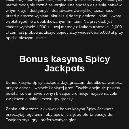
metod mogą się różnić ze względu na sposób działania banków
w tym kraju i dostępnych dostawców. Zweryfikuj tożsamość
przed pierwszą wypłatą, aktualizuj dane płatnicze i planuj kwoty
wypłat zgodnie z opublikowanymi limitami. Na przykład, jeśli
chcesz wypłacić 1,000 zł, użyj metody z limitem transakcji 2,000
zł zamiast próbować złożyć pojedynczy wniosek na 5,000 zł przy
opcji o niższym limicie.
Bonus kasyna Spicy
Jackpots
Bonus kasyna Spicy Jackpots daje graczom dodatkową wartość
przy rejestracji, wpłacie i dalszej grze. Zwykle obejmuje pakiety
powitalne, darmowe spiny i bieżące promocje mające na celu
zwiększenie salda i czasu gry graczy.
Zanim odbierzesz jakikolwiek bonus kasyna Spicy Jackpots,
przeczytaj regulamin, aby upewnić się, że oferta pasuje do
Twojego stylu gry i preferowanych gier.