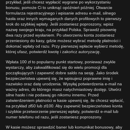
przykład, jeśli chcesz wypłacić wygrane po wykorzystaniu
bonusu, pomoże Ci to uniknąć opóźnień później. Otwarcie
formularza rejestracyjnego i wpisanie adresu e-mail, silnego
hasła oraz innych wymaganych danych profilowych to pierwszy
krok do szybkiej wpłaty. Jeśli zostaniesz poproszony, wpisz
nazwę swojego kraju, na przykład Polska. Sprawdź pisownię
dwa razy przed wysłaniem. Po utworzeniu konta zostaniesz
przeniesiony do kasy, gdzie możesz wybrać metodę płatności i
dokonać wpłaty od razu. Przy pierwszej wpłacie wybierz metodę,
której ufasz, potwierdź kwotę i zakończ autoryzację.
Wpłata 100 zł to popularny punkt startowy, ponieważ zwykle
wystarczy, aby zakwalifikować się do wielu promocji dla
początkujących i zapewnić dobre saldo na sesję. Jako środek
bezpieczeństwa upewnij się, że wpisujesz poprawne imię i
nazwisko oraz datę urodzenia. Wysyłaj potwierdzenia e-mail na
ważny adres, do którego masz natychmiastowy dostęp. Utwórz
silne hasło i nie podawaj go nikomu innemu. Przed
zatwierdzeniem płatności w kasie upewnij się, ile chcesz wpłacić,
na przykład zł50 lub zł100. Aby zapewnić bezpieczeństwo konta
i szybkie przetworzenie pierwszej wpłaty, potwierdź e-mail lub
numer telefonu od razu, jeśli zostaniesz poproszony.
W kasie możesz sprawdzić baner lub komunikat bonusowy, aby