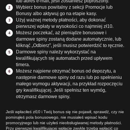
lub adres e-mail, jeśli zostaniesz poproszony.
Wybierz bonus powitalny z sekcji Promocje lub
Bonusy albo aktywuj go na etapie kasy.
Użyj ważnej metody płatności, aby dokonać
pierwszej wpłaty w wysokości co najmniej zł10.
Możesz poczekać, aż pieniądze bonusowe i
darmowe spiny zostaną dodane automatycznie, lub
kliknąć „Odbierz”, jeśli musisz potwierdzić to ręcznie.
Darmowe spiny należy wykorzystać na
kwalifikujących się automatach przed upływem
timera.
Możesz najpierw otrzymać bonus od depozytu, a
następnie darmowe spiny od razu lub po spełnieniu
małego wymogu aktywacji, na przykład rozpoczęciu
gry kwalifikującej. Jeśli spełnisz ten wymóg,
otrzymasz darmowe spiny.
Jeśli wpłaciłeś zł10 i Twój bonus się nie pojawił, sprawdź, czy nie
pominąłeś pola bonusowego, nie musiałeś wpisać kodu
promocyjnego lub nie użyłeś nieobsługiwanej metody płatności.
Przy pierwszej kwalifikującej wpłacie zwykle trzeba wpłacić co