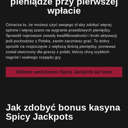
pieniądze przy pierwszej
wpłacie
Oznacza to, że możesz użyć swojego zł aby zdobyć więcej
spinów i więcej szans na wygranie prawdziwych pieniędzy.
Sprawdź najnowsze zasady kwalifikowalności i kroki aktywacji,
jeśli pochodzisz z Polska, zanim zaczniesz grać. To dobry
sposób na rozpoczęcie z większą ilością pieniędzy, ponieważ
został stworzony dla graczy z polski, którzy chcą szybkich
nagród i realnego rozpędu gry.
Odbierz swój bonus Spicy Jackpots już teraz
Jak zdobyć bonus kasyna
Spicy Jackpots