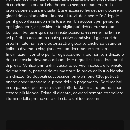
di condizioni standard che hanno lo scopo di mantenere la
promozione sicura e giusta. Età e accesso legale: per giocare ai
giochi del casinò online da dove ti trovi, devi avere l'età legale
per il gioco d'azzardo nella tua area. Un account per persona:
ogni giocatore, dispositivo e famiglia può richiedere solo un
bonus. Il bonus e qualsiasi vincita possono essere annullati se
usi più di un account o un dispositivo condiviso. I giocatori da
aree limitate non sono autorizzati a giocare, anche se usano un
italiano diverso o viaggiano con un documento straniero.
Informazioni corrette per la registrazione: il tuo nome, indirizzo e
data di nascita devono corrispondere a quelli sui tuoi documenti
di prova. Verifica prima di incassare: se vuoi incassare le vincite
del tuo bonus, potresti dover mostrare la prova della tua identità
e indirizzo. Se depositi successivamente almeno €10, potresti
anche dover mostrare la prova del tuo pagamento. Se ti registri
in un paese e poi provi a usare l'offerta da un altro, potresti non
essere più idoneo. Prima di giocare, dovresti sempre controllare
i termini della promozione e lo stato del tuo account.