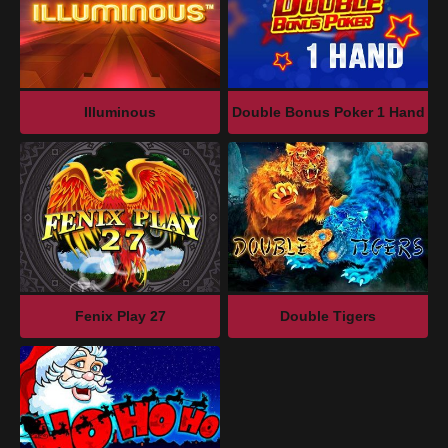
Illuminous
Double Bonus Poker 1 Hand
Fenix Play 27
Double Tigers