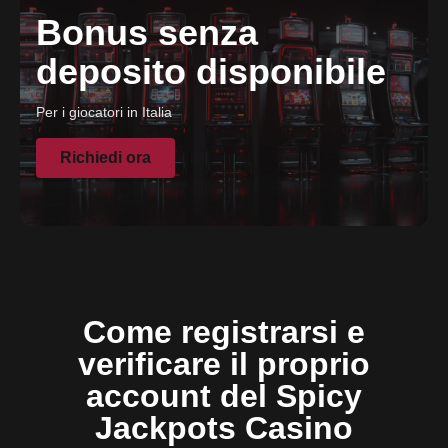
Bonus senza
deposito disponibile
Per i giocatori in Italia
Richiedi ora
Come registrarsi e
verificare il proprio
account del Spicy
Jackpots Casino