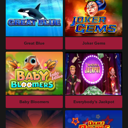
Great Blue
Joker Gems
Baby Bloomers
Everybody’s Jackpot