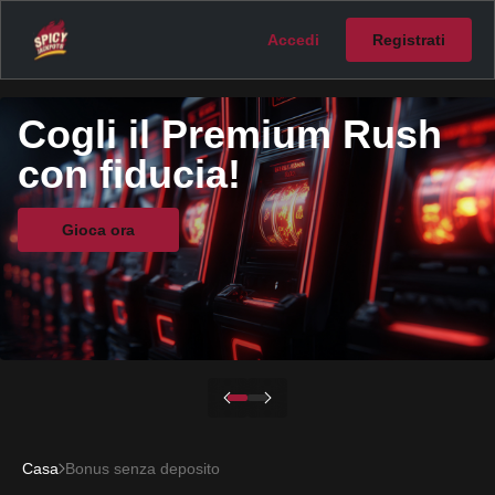
Accedi
Registrati
Cogli il Premium Rush
con fiducia!
Gioca ora
Casa
Bonus senza deposito