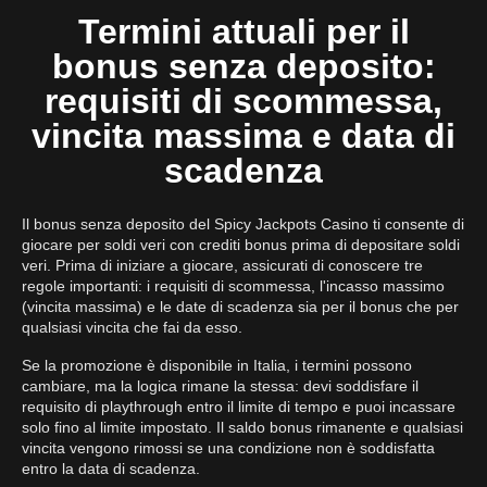
Termini attuali per il
bonus senza deposito:
requisiti di scommessa,
vincita massima e data di
scadenza
Il bonus senza deposito del Spicy Jackpots Casino ti consente di
giocare per soldi veri con crediti bonus prima di depositare soldi
veri. Prima di iniziare a giocare, assicurati di conoscere tre
regole importanti: i requisiti di scommessa, l'incasso massimo
(vincita massima) e le date di scadenza sia per il bonus che per
qualsiasi vincita che fai da esso.
Se la promozione è disponibile in Italia, i termini possono
cambiare, ma la logica rimane la stessa: devi soddisfare il
requisito di playthrough entro il limite di tempo e puoi incassare
solo fino al limite impostato. Il saldo bonus rimanente e qualsiasi
vincita vengono rimossi se una condizione non è soddisfatta
entro la data di scadenza.