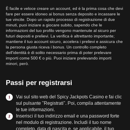
È facile e veloce creare un account, ed è la prima cosa che devi
fare per essere idoneo ai bonus senza deposito e incassare le
tue vincite. Dopo un rapido processo di registrazione di due
minuti, puoi iniziare a giocare subito, sapendo che le
informazioni del tuo profilo vengono mantenute al sicuro per
futuri depositi e prelievi. La verifica è altrettanto importante;
mantiene il tuo account sicuro, accelera i prelievi e assicura che
la persona giusta riceva i bonus. Un controllo completo
dell'identità è di solito necessario prima di poter prelevare
importi come 500 € o più. Puoi iniziare prelevando importi
minori, però.
Passi per registrarsi
Vai sul sito web del Spicy Jackpots Casino e fai clic
sul pulsante "Registrati". Poi, compila attentamente
le tue informazioni.
Inserisci il tuo indirizzo email e una password forte
nel modulo di registrazione. Includi il tuo nome
completo, data di nascita e, se applicabile, il tuo