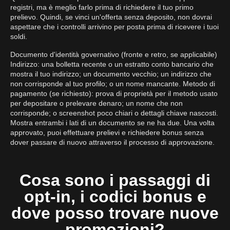
registri, ma è meglio farlo prima di richiedere il tuo primo
prelievo. Quindi, se vinci un'offerta senza deposito, non dovrai
aspettare che i controlli arrivino per posta prima di ricevere i tuoi
soldi.
Documento d'identità governativo (fronte e retro, se applicabile)
Indirizzo: una bolletta recente o un estratto conto bancario che
mostra il tuo indirizzo; un documento vecchio; un indirizzo che
non corrisponde al tuo profilo; o un nome mancante. Metodo di
pagamento (se richiesto): prova di proprietà per il metodo usato
per depositare o prelevare denaro; un nome che non
corrisponde; o screenshot poco chiari o dettagli chiave nascosti.
Mostra entrambi i lati di un documento se ne ha due. Una volta
approvato, puoi effettuare prelievi e richiedere bonus senza
dover passare di nuovo attraverso il processo di approvazione.
Cosa sono i passaggi di
opt-in, i codici bonus e
dove posso trovare nuove
promozioni?